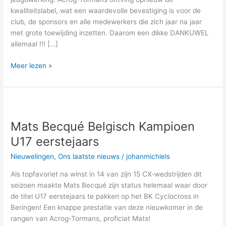
kwaliteitslabel, wat een waardevolle bevestiging is voor de
club, de sponsors en alle medewerkers die zich jaar na jaar
met grote toewijding inzetten. Daarom een dikke DANKUWEL
allemaal !!! […]
Meer lezen »
Mats
Becqué
Mats Becqué Belgisch Kampioen
Belgisch
Kampioen
U17 eerstejaars
U17
Nieuwelingen
,
Ons laatste nieuws
/
johanmichiels
eerstejaars
Als topfavoriet na winst in 14 van zijn 15 CX-wedstrijden dit
seizoen maakte Mats Becqué zijn status helemaal waar door
de titel U17 eerstejaars te pakken op het BK Cyclocross in
Beringen! Een knappe prestatie van deze nieuwkomer in de
rangen van Acrog-Tormans, proficiat Mats!