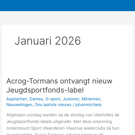
Januari 2026
Acrog-
Tormans
Acrog-Tormans ontvangt nieuw
ontvangt
nieuw
Jeugdsportfonds-label
Jeugdsportfonds-
Aspiranten
,
Dames
,
G-sport
,
Junioren
,
Miniemen
,
label
Nieuwelingen
,
Ons laatste nieuws
/
johanmichiels
Afgelopen zondag werden op de slotdag van Velofollies de
Jeugdsportfonds-labels uitgereikt. Met deze erkenning
ondersteunt Sport Vlaanderen Vlaamse wielerclubs bij hun
jeugdwerking. Acrog-Tormans ontving opnieuw dit