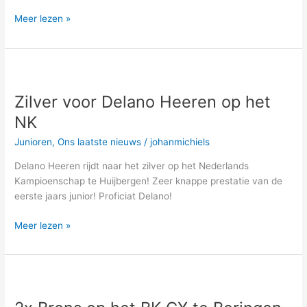
Meer lezen »
Zilver
voor
Zilver voor Delano Heeren op het
Delano
Heeren
NK
op
Junioren
,
Ons laatste nieuws
/
johanmichiels
het
NK
Delano Heeren rijdt naar het zilver op het Nederlands
Kampioenschap te Huijbergen! Zeer knappe prestatie van de
eerste jaars junior! Proficiat Delano!
Meer lezen »
2x
Brons
op