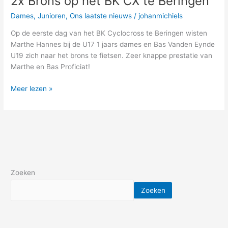
2x Brons op het BK CX te Beringen
het
Dames
,
Junioren
,
Ons laatste nieuws
/
johanmichiels
BK
CX
Op de eerste dag van het BK Cyclocross te Beringen wisten
te
Marthe Hannes bij de U17 1 jaars dames en Bas Vanden Eynde
Beringen
U19 zich naar het brons te fietsen. Zeer knappe prestatie van
Marthe en Bas Proficiat!
Meer lezen »
Zoeken
Zoeken